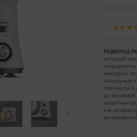
РЕДМОНД FM
который помо
ингредиенты 
миксеров, пл
по окружност
плотности. 6
до желаемой 
защитная кры
как сепаратор
ингредиентов