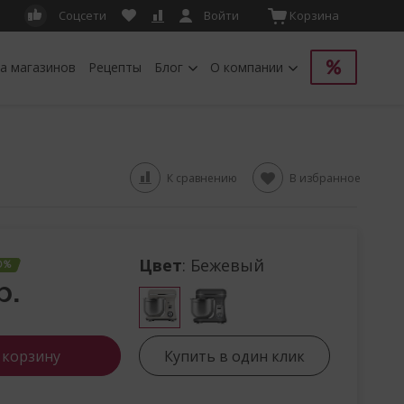
Соцсети
Войти
Корзина
а магазинов
Рецепты
Блог
О компании
К сравнению
В избранное
Цвет
: Бежевый
0%
р.
 корзину
Купить в один клик