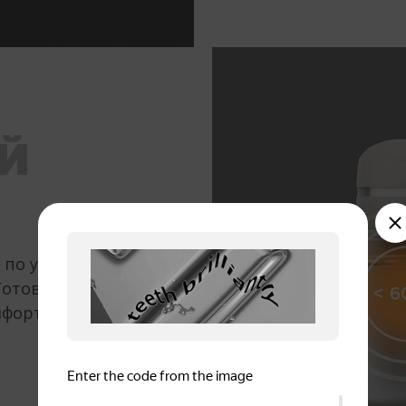
Й
а по уровню
 Готовьте в любое
мфорт близким.