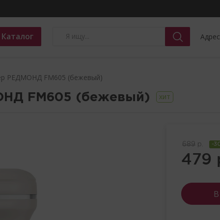
Каталог
Адрес
ер РЕДМОНД FM605 (бежевый)
МОНД
FM605
(бежевый)
ХИТ
689
р.
-3
479
В