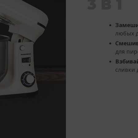
3 В 1
Замеши
любых д
Смешив
для пир
Взбива
сливки 