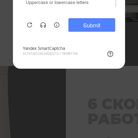
6 СК
РАБО