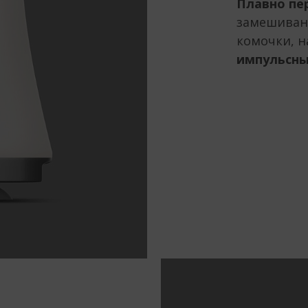
Плавно пе
замешивани
комочки, н
импульсны