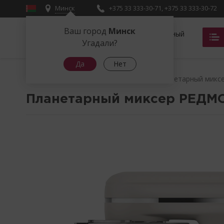
Минск
+375 33 333-30-71
,
+375 33 333-30-72
Ваш город
Минск
Фирменный
магазин
Угадали?
Да
Нет
Главная
Техника для кухни
Планетарный микс
Планетарный миксер РЕД