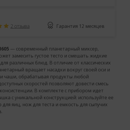
2
отзыва
Гарантия
12 месяцев
605
— современный планетарный миксер,
жет замесить густое тесто и смешать жидкие
для различных блюд. В отличие от классических
анетарный вращает насадки вокруг своей оси и
и чаши, обрабатывая продукты любой
 доступных скоростей позволяют довести смесь
консистенции. В комплекте с прибором идет
шка с уникальной конструкцией: используйте ее
 для яиц, нож для теста и емкость для сыпучих
.