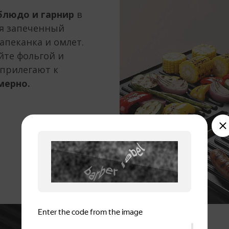
блюдо и гарнир
в
ся запеченный
запеканка и омлет.
йте фольгой и
 прилегают к
мерно.