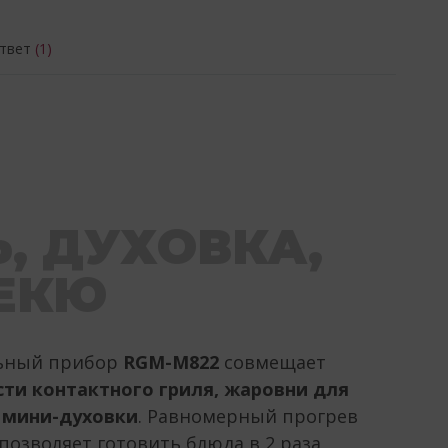
ответ
(1)
, ДУХОВКА,
ЕКЮ
ьный прибор
RGM-M822
совмещает
ти контактного гриля, жаровни для
 мини-духовки
. Равномерный прогрев
позволяет готовить блюда в 2 раза