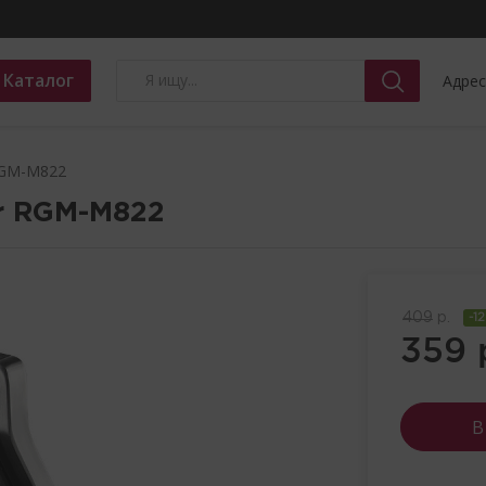
Каталог
Адрес
RGM-M822
r
RGM-M822
409
р.
-1
359
В