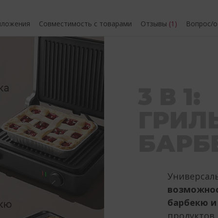
иложения
Совместимость с товарами
Отзывы
(1)
Вопрос/
3 В 1:
ГРИЛЬ
БАРБ
Универсал
возможнос
барбекю и
продуктов 