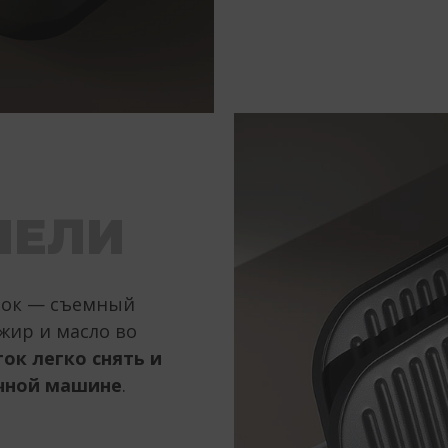
НЕЛИ
ток — съемный
жир и масло во
ок легко снять и
чной машине
.