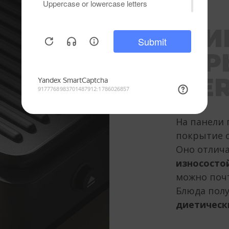
АНТИ
ПОКР
MINE
На панели
покрытие с
Оно отлич
износосто
можно почт
Блюда пол
диетическ