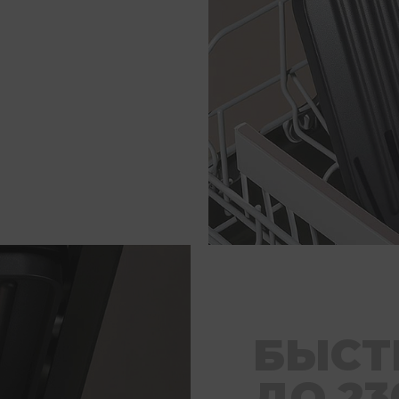
БЫСТ
ДО 23