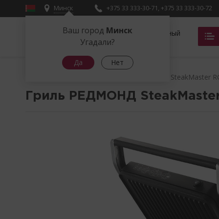
Минск
+375 33 333-30-71
,
+375 33 333-30-72
Ваш город
Минск
Фирменный
магазин
Угадали?
Да
Нет
Главная
Грили
Гриль РЕДМОНД SteakMaster 
Гриль РЕДМОНД SteakMaste