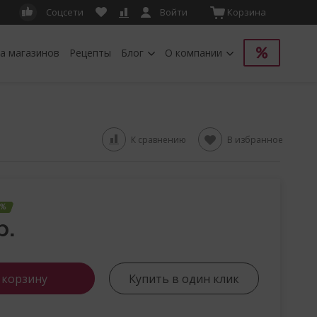
Соцсети
Войти
Корзина
а магазинов
Рецепты
Блог
О компании
К сравнению
В избранное
2%
р.
 корзину
Купить в один клик