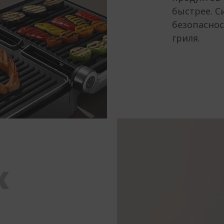
быстрее. С
безопаснос
гриля.
К