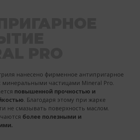
ПРИГАРНОЕ
ЫТИЕ
RAL PRO
 гриля нанесено фирменное антипригарное
 минеральными частицами Mineral Pro.
ается
повышенной прочностью и
йкостью
. Благодаря этому при жарке
и не смазывать поверхность маслом.
учаются
более полезными и
ими.