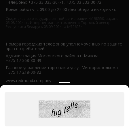
Телефоны: +375 33 333-30-71, +375 33 333-30-72
Время работы: с 09:00 до 22:00 (без обеда и выходных).
Свидетельство о государственной регистрации №198550, выдано
05.08.2024 гг.. Интернет-магазин включен в Торговый реестр
Республики Беларусь 03.09.2024 за №726254
Номера городских телефонов уполномоченных по защите
прав потребителей:
Администрация Московского района г. Минска
+375 17 368-80-49
Главное управление торговли и услуг Мингорисполкома
+375 17 218-00-82
www.redmond.company
Политика конфиденциальности
Публичная оферта