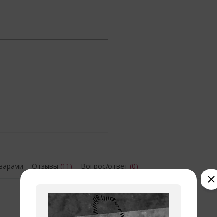
оварами
Отзывы
(11)
Вопрос/ответ
(0)