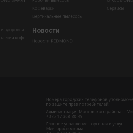
DMOND SMART
Роботы-пылесосы
О REDMON
Кофеварки
Сервисы
Вертикальные пылесосы
 и здоровья
Новости
овления кофе
Новости REDMOND
Номера городских телефонов уполномоч
по защите прав потребителей:
Администрация Московского района г. Ми
+375 17 368-80-49
Главное управление торговли и услуг
Мингорисполкома