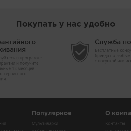
Покупать у нас удобно
рантийного
Служба п
живания
Бесплатные консу
бренда по любым
руйтесь в программе
с покупкой или и
арантии
и получите
ьные 12 месяцев
о сервисного
ия.
Популярное
О комп
ния
Мультиварки
Контакты