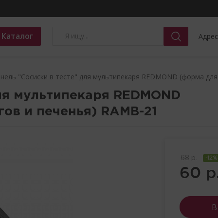
Каталог
Адрес
нель "Сосиски в тесте" для мультипекаря REDMOND (форма для
для мультипекаря REDMOND
гов и печенья)
RAMB-21
68
р.
-12%
60
р
В