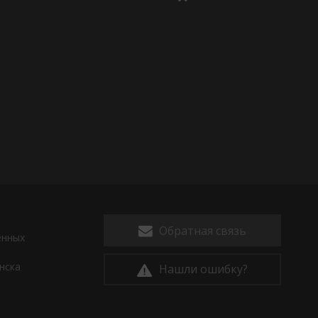
D
Обратная связь
енных
нска
Нашли ошибку?