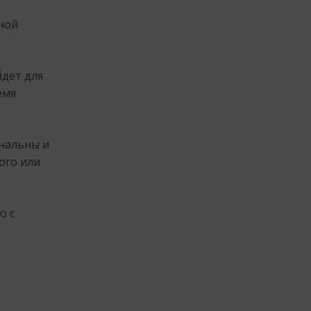
ной
йдет для
емя
нальны и
ого или
о с