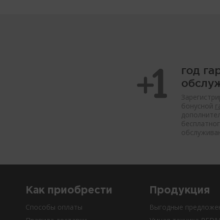
год га
обслу
Зарегистри
бонусной
г
дополнител
бесплатног
обслуживан
Как приобрести
Продукция
Способы оплаты
Выгодные предложе