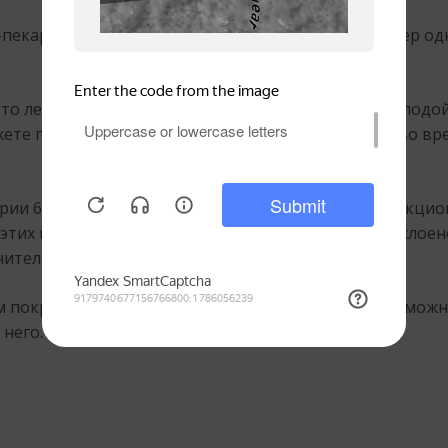
-пекарни «Мультипекарь»
REDMOND
серии 6! Размер од
 Это легкое в приготовлении и питательное блюдо подо
жете подкрепиться домашними сосисками в тесте во вр
ерии 6, формы
RAMB-21
«Сосиски в тесте» многофункцио
этих панелей вы можете приготовить печенье из слоен
чительно из натуральных ингредиентов.
 покрытием – они долговечны, и готовить на них можн
него.