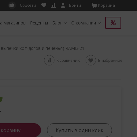
Соцсети
Войти
Корзина
а магазинов
Рецепты
Блог
О компании
 выпечки хот-догов и печенья) RAMB-21
К сравнению
В избранное
.
 корзину
Купить в один клик