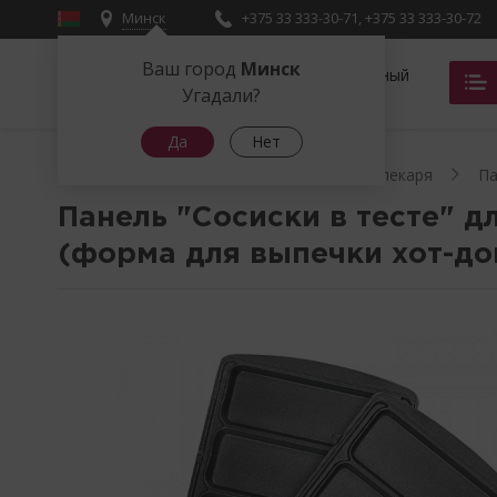
Минск
+375 33 333-30-71
,
+375 33 333-30-72
Ваш город
Минск
Фирменный
магазин
Угадали?
Да
Нет
Главная
Сменные панели для мультипекаря
Па
Панель "Сосиски в тесте" 
(форма для выпечки хот-до